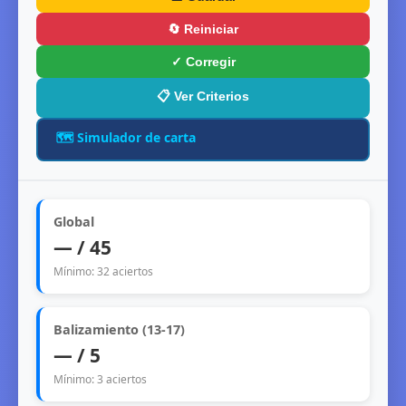
🔄 Reiniciar
✓ Corregir
📋 Ver Criterios
🗺️ Simulador de carta
Global
— / 45
Mínimo: 32 aciertos
Balizamiento (13-17)
— / 5
Mínimo: 3 aciertos