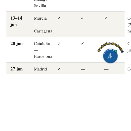
Sevilla
13–14
Murcia
✓
✓
✓
C
jun
—
(
Cartagena
m
20 jun
Cataluña
✓
✓
✓
C
—
j
Barcelona
27 jun
Madrid
✓
—
—
C
(UAM)
(
+ CyL,
m
Aragón,
Extremadura…
30 jun
Baleares
✓
✓
✓
C
– 3 jul
—
Mallorca,
Menorca,