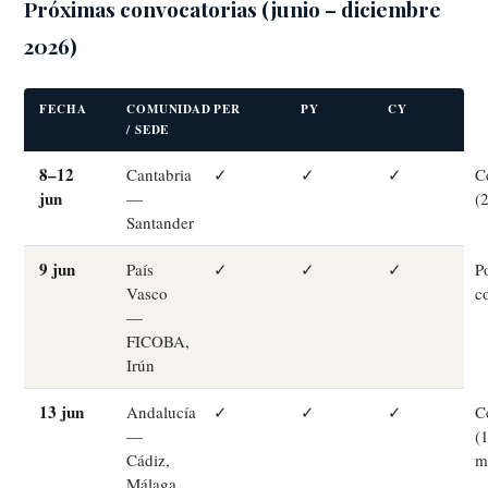
Próximas convocatorias (junio – diciembre
2026)
FECHA
COMUNIDAD
PER
PY
CY
I
/ SEDE
Marina
Asistente SailVoyager
8–12
Cantabria
✓
✓
✓
C
jun
—
(
Santander
9 jun
País
✓
✓
✓
P
Vasco
c
—
FICOBA,
Irún
13 jun
Andalucía
✓
✓
✓
C
—
(
Cádiz,
m
Málaga,