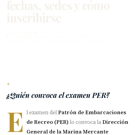
fechas, sedes y cómo
inscribirse
SailVoyager
May 2026
convocatorias examen PER 2026 · fechas
examen PY 2026 · fechas examen CY 2026
¿Quién convoca el examen PER?
E
l examen del
Patrón de Embarcaciones
de Recreo (PER)
lo convoca la
Dirección
General de la Marina Mercante