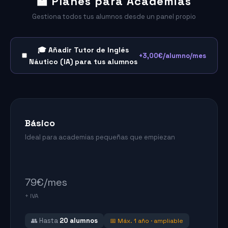
🏫 Planes para Academias
Gestiona todos tus alumnos desde un panel propio
🎓 Añadir Tutor de Inglés
+3,00€/alumno/mes
Náutico (IA) para tus alumnos
Básico
Ideal para academias pequeñas que empiezan
79
€/mes
+ IVA
👥 Hasta
20 alumnos
📅 Máx. 1 año · ampliable