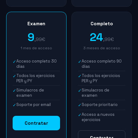
Examen
Completo
9
24
,99€
,99€
1 mes de acceso
3 meses de acceso
Acceso completo 30
Acceso completo 90
✓
✓
días
días
Todos los ejercicios
Todos los ejercicios
✓
✓
PER y PY
PER y PY
Simulacros de
Simulacros de
✓
✓
examen
examen
Soporte por email
Soporte prioritario
✓
✓
Acceso a nuevos
✓
ejercicios
Contratar
Contratar