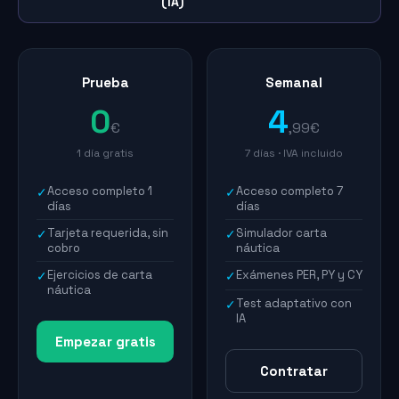
(IA)
Prueba
Semanal
0
4
€
,99€
1 día gratis
7 días · IVA incluido
Acceso completo 1
Acceso completo 7
✓
✓
días
días
Tarjeta requerida, sin
Simulador carta
✓
✓
cobro
náutica
Ejercicios de carta
Exámenes PER, PY y CY
✓
✓
náutica
Test adaptativo con
✓
IA
Empezar gratis
Contratar