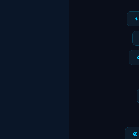
⚓ 

🧭