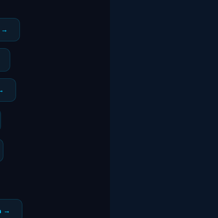
a →
 →
n →