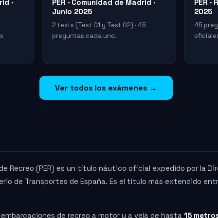
id ·
PER · Comunidad de Madrid ·
PER · 
Junio 2025
2025
2 tests (Test 01 y Test 02) · 45
45 pregu
os
preguntas cada uno.
oficial
Ver todos los exámenes →
e Recreo (PER) es un título náutico oficial expedido por la Di
rio de Transportes de España. Es el título más extendido ent
ar embarcaciones de recreo a motor y a vela de hasta
15 metros