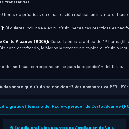
s transferidas.
6 horas de prácticas en embarcación real con un instructor homo
l):
Si quieres incluir vela en tu título, necesitas prácticas específ
e Corto Alcance (ROCA):
Curso teórico-práctico de 12 horas (8h 
 Sin este certificado, la Marina Mercante no expide el título aun
o de las tasas correspondientes para la expedición del título.
Dudas sobre qué título te conviene? Ver comparativa PER · PY ·
tudia gratis el temario del Radio-operador de Corto Alcance (R
⛵ Estudia gratis los apuntes de Ampliación de Vela →