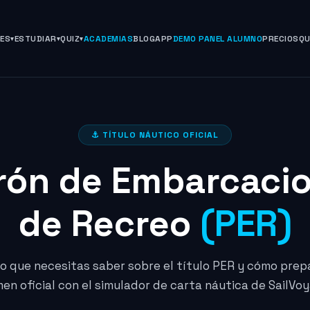
NES
ESTUDIAR
QUIZ
ACADEMIAS
BLOG
APP
DEMO PANEL ALUMNO
PRECIOS
QU
⚓ TÍTULO NÁUTICO OFICIAL
rón de Embarcaci
de Recreo
(PER)
lo que necesitas saber sobre el título PER y cómo prepa
en oficial con el simulador de carta náutica de SailVoy