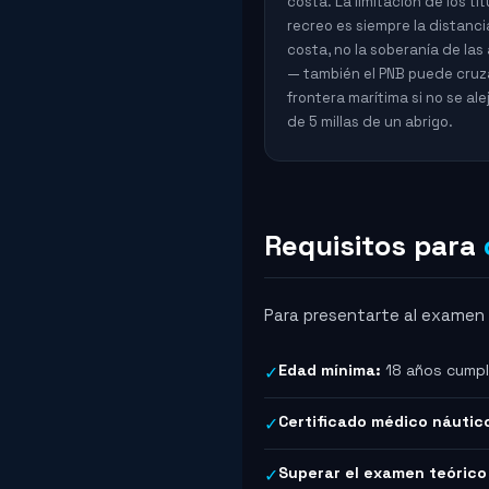
costa. La limitación de los tí
recreo es siempre la distanci
costa, no la soberanía de las
— también el PNB puede cruz
frontera marítima si no se al
de 5 millas de un abrigo.
Requisitos para
Para presentarte al examen o
Edad mínima:
18 años cumpl
✓
Certificado médico náutic
✓
Superar el examen teórico 
✓