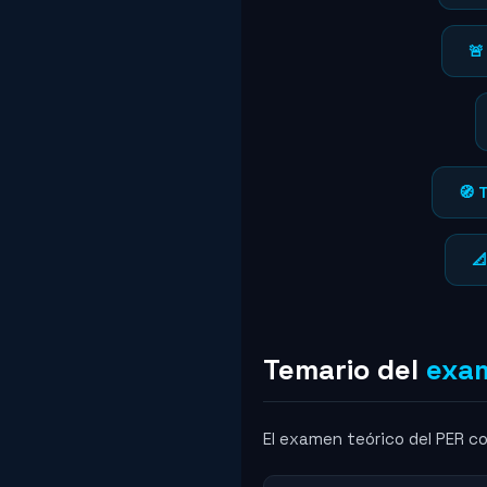
🚨
🧭 

Temario del
exa
El examen teórico del PER c