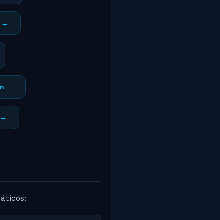
r →
ón →
 →
máticos: