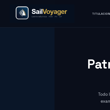
TITULACIO
Pat
Todo 
exam