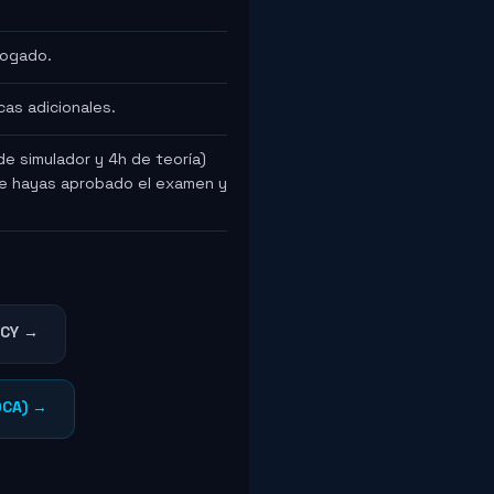
logado.
icas adicionales.
de simulador y 4h de teoría)
que hayas aprobado el examen y
 CY →
OCA) →