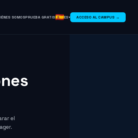
IÉNES SOMOS
PRUEBA GRATIS
ES
ACCESO AL CAMPUS →
ones
rar el
ager.