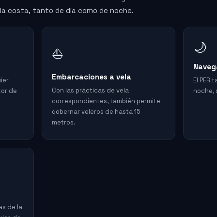
la costa, tanto de día como de noche.
🌙
⛵
Naveg
Embarcaciones a vela
ier
El PER 
Con las prácticas de vela
tor de
noche, s
correspondientes, también permite
gobernar veleros de hasta 15
metros.
as de la