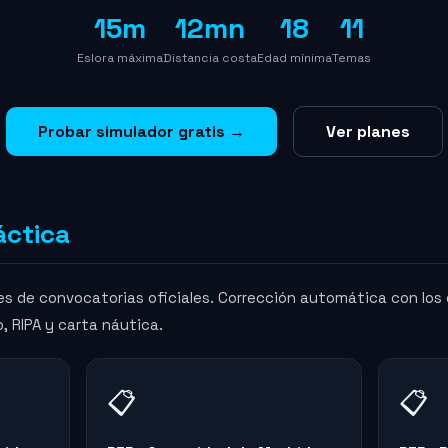
15m
12mn
18
11
Eslora máxima
Distancia costa
Edad mínima
Temas
Probar simulador gratis →
Ver planes
áctica
s de convocatorias oficiales. Corrección automática con los 
, RIPA y carta náutica.
📋
📋