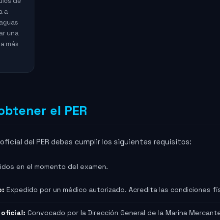
tulos de
a a
 aguas
ar una
eja más
obtener el PER
ficial del PER debes cumplir los siguientes requisitos:
idos en el momento del examen.
o:
Expedido por un médico autorizado. Acredita las condiciones fís
oficial:
Convocado por la Dirección General de la Marina Mercant