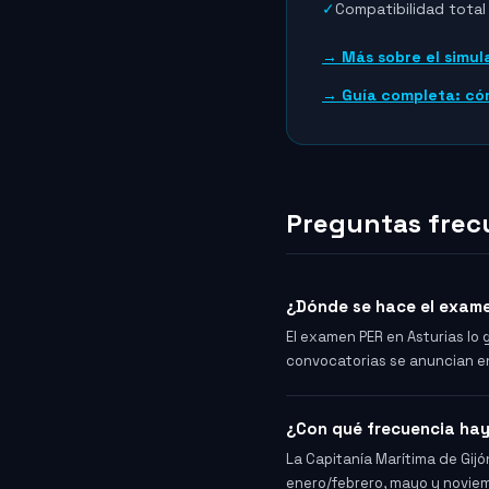
✓
Compatibilidad tota
→ Más sobre el simul
→ Guía completa: có
Preguntas frec
¿Dónde se hace el exame
El examen PER en Asturias lo g
convocatorias se anuncian en
¿Con qué frecuencia ha
La Capitanía Marítima de Gij
enero/febrero, mayo y noviem