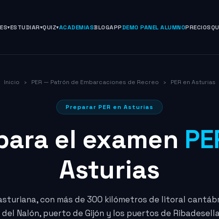
NES
ESTUDIAR
QUIZ
ACADEMIAS
BLOG
APP
DEMO PANEL ALUMNO
PRECIOS
QU
Inicio
›
PER — Patrón de Embarcaciones de Recreo
›
PER en Asturias
Preparar PER en Asturias
para el examen
PE
Asturias
sturiana, con más de 300 kilómetros de litoral cantábr
ía del Nalón, puerto de Gijón y los puertos de Ribadesella