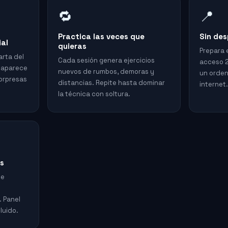
🔁
📍
Practica las veces que
Sin des
ial
quieras
Prepara 
arta del
Cada sesión genera ejercicios
acceso 2
e aparece
nuevos de rumbos, demoras y
un orden
sorpresas
distancias. Repite hasta dominar
internet
la técnica con soltura.
s
de
. Panel
luido.