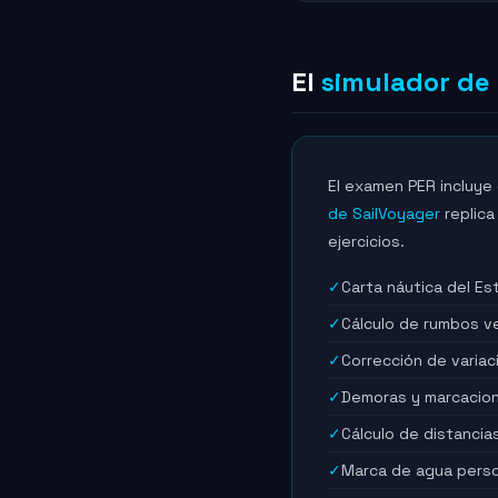
El
simulador de 
El examen PER incluye 
de SailVoyager
replica
ejercicios.
✓
Carta náutica del Es
✓
Cálculo de rumbos v
✓
Corrección de varia
✓
Demoras y marcacion
✓
Cálculo de distancia
✓
Marca de agua person