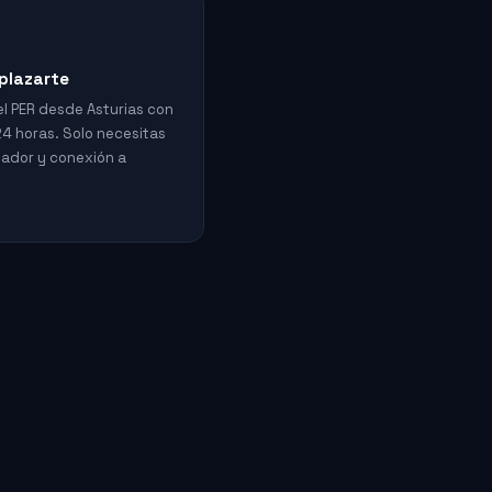
plazarte
el PER desde Asturias con
4 horas. Solo necesitas
ador y conexión a
.