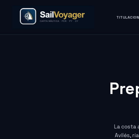
TITULACIO
Pre
La costa a
Avilés, r