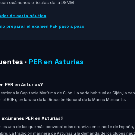
l con exámenes oficiales de la DGMM
ador de carta náutica
mo preparar el examen PER paso a paso
uentes ·
PER en Asturias
n PER en Asturias?
estiona la Capitanía Marítima de Gijón. La sede habitual es Gijón, la cap
 el BOE y en la web de la Dirección General de la Marina Mercante.
y exámenes PER en Asturias?
ón es una de las que más convocatorias organiza en el norte de España
bre. La tradición marinera de Asturias y la demanda de los clubes náu