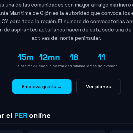
 es una de las comunidades con mayor arraigo marinero
anía Marítima de Gijón es la autoridad que convoca los
 CY para toda la región. El número de convocatorias an
n de aspirantes asturianos hacen de esta sede una de 
activas del norte peninsular.
15m
12mn
18
11
Eslora máx.
Desde la costa
Edad mínima
Temas de examen
Empieza gratis →
Ver planes
r el
PER
online