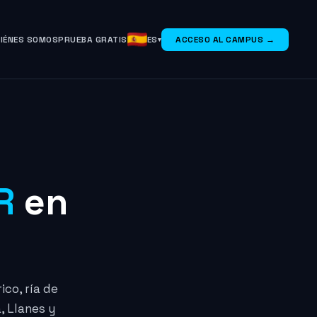
IÉNES SOMOS
PRUEBA GRATIS
ES
ACCESO AL CAMPUS →
R
en
ico, ría de
, Llanes y