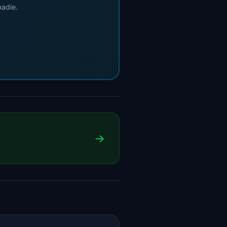
nadie.
→