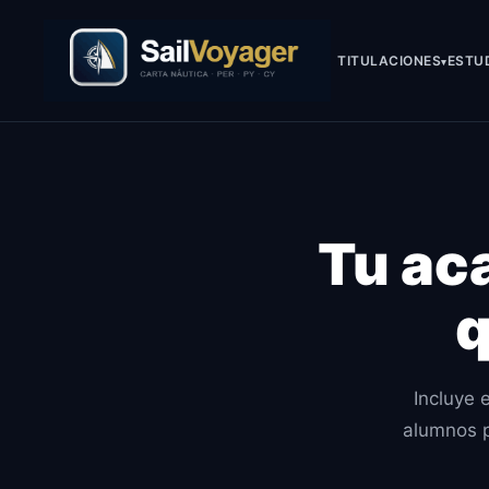
TITULACIONES
ESTU
Tu ac
q
Incluye 
alumnos p