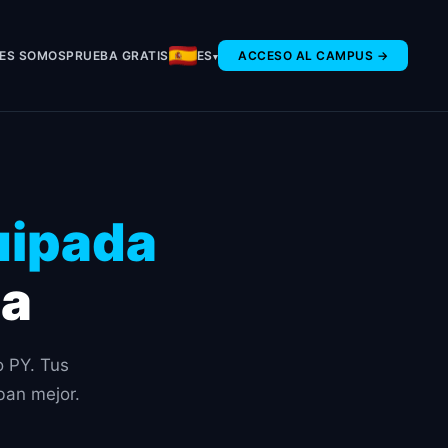
NES SOMOS
PRUEBA GRATIS
ES
ACCESO AL CAMPUS →
uipada
ia
o PY. Tus
ban mejor.