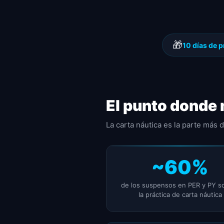
🎁
10 días de p
El punto donde
La carta náutica es la parte más 
~60%
de los suspensos en PER y PY s
la práctica de carta náutica