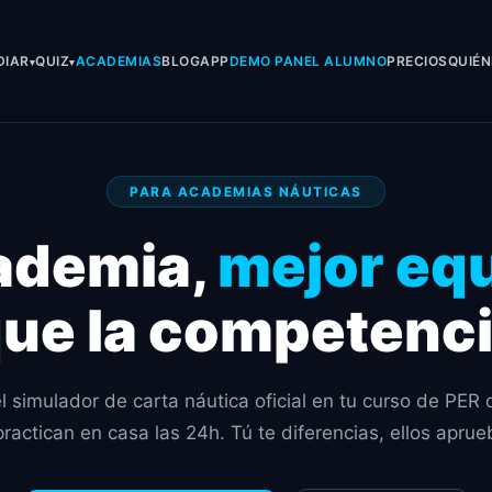
DIAR
QUIZ
ACADEMIAS
BLOG
APP
DEMO PANEL ALUMNO
PRECIOS
QUIÉ
PARA ACADEMIAS NÁUTICAS
ademia,
mejor eq
ue la competenc
el simulador de carta náutica oficial en tu curso de PER 
ractican en casa las 24h. Tú te diferencias, ellos aprue