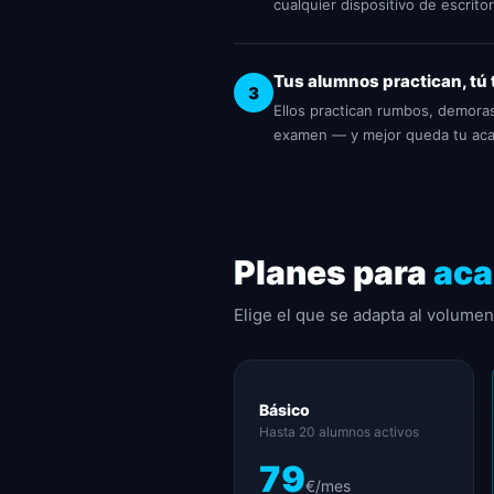
cualquier dispositivo de escritor
Tus alumnos practican, tú 
3
Ellos practican rumbos, demoras,
examen — y mejor queda tu ac
Planes para
aca
Elige el que se adapta al volume
Básico
Hasta 20 alumnos activos
79
€/mes