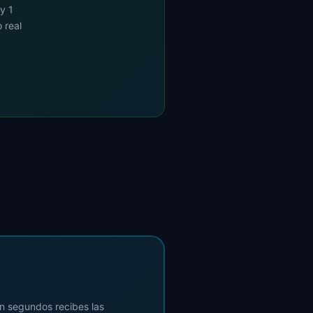
y 1
 real
en segundos recibes las