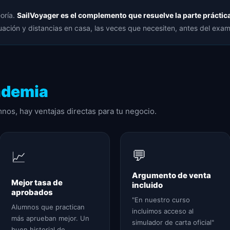
eoría.
SailVoyager es el complemento que resuelve la parte práctic
ación y distancias en casa, las veces que necesiten, antes del exa
ademia
mnos, hay ventajas directas para tu negocio.
💬
📈
Argumento de venta
Mejor tasa de
incluido
aprobados
"En nuestro curso
Alumnos que practican
incluimos acceso al
más aprueban mejor. Un
simulador de carta oficial"
buen historial de