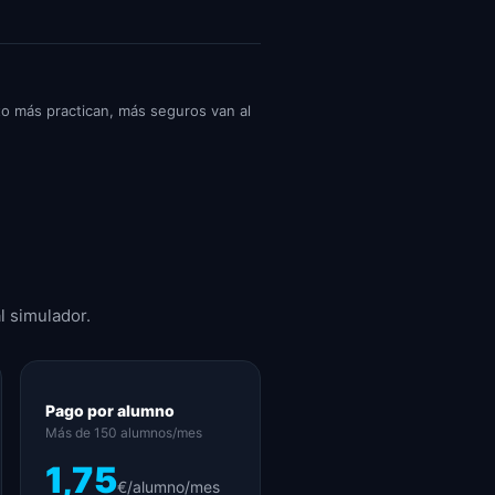
nto más practican, más seguros van al
l simulador.
Pago por alumno
Más de 150 alumnos/mes
1,75
€/alumno/mes