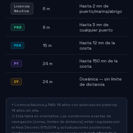
Hasta 2 mn de
Licencia
6 m
Náutica
puerto/marina/abrigo
Hasta 5 mn de
8 m
PNB
cualquier puerto
Hasta 12 mn de la
15 m
PER
costa
Hasta 150 mn de la
24 m
PY
costa
Oceánica — sin límite
24 m
CY
de distancia
* Licencia Náutica y PNB: 16 años con autorización paterna;
18 años sin ella.
⚠ Esta tabla es orientativa. Las condiciones exactas de
navegación (zonas, límites de distancia) están reguladas por
el Real Decreto 875/2014 y actualizaciones posteriores.