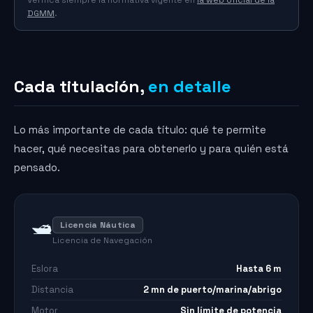
Verifica siempre la normativa vigente en
la web oficial de la
DGMM
.
Cada titulación,
en detalle
Lo más importante de cada título: qué te permite
hacer, qué necesitas para obtenerlo y para quién está
pensado.
🛥️
Licencia Náutica
Licencia de Navegación
Eslora
Hasta 6 m
Distancia
2 mn de puerto/marina/abrigo
Motor
Sin límite de potencia