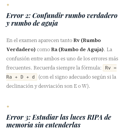
Error 2: Confundir rumbo verdadero
y rumbo de aguja
En el examen aparecen tanto
Rv (Rumbo
Verdadero)
como
Ra (Rumbo de Aguja)
. La
Marina
confusión entre ambos es uno de los errores más
Asistente SailVoyager
frecuentes. Recuerda siempre la fórmula:
Rv =
(con el signo adecuado según si la
Ra + D + d
declinación y desviación son E o W).
Error 3: Estudiar las luces RIPA de
memoria sin entenderlas