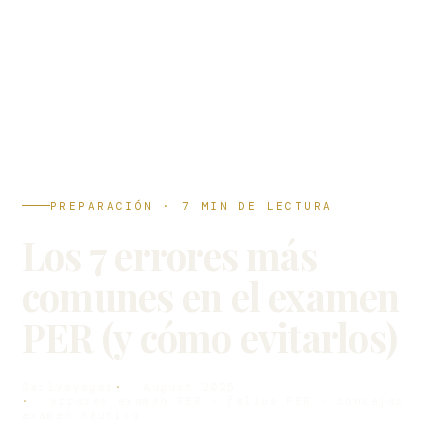
PREPARACIÓN · 7 MIN DE LECTURA
Los 7 errores más
comunes en el examen
PER (y cómo evitarlos)
SailVoyager
August 2025
errores examen PER · fallos PER · consejos
examen náutico