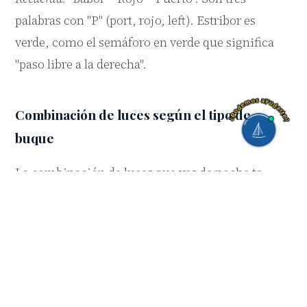
palabras con "P" (port, rojo, left). Estribor es
verde, como el semáforo en verde que significa
"paso libre a la derecha".
Combinación de luces según el tipo de
buque
La combinación de luces que ves de noche te
indica exactamente qué tipo de buque es y en qué
situación está:
Buque de motor en navegación (<50 m):
Tope (1) + costados + alcance. Si ves luz blanca
+ roja o verde + blanca por popa: motor