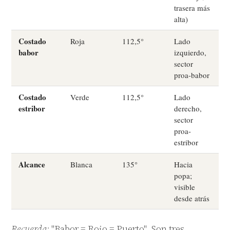
trasera más
alta)
Costado
Roja
112,5°
Lado
babor
izquierdo,
sector
Marina
proa-babor
Asistente SailVoyager
Costado
Verde
112,5°
Lado
estribor
derecho,
sector
proa-
estribor
Alcance
Blanca
135°
Hacia
popa;
visible
desde atrás
Recuerda:
"Babor = Rojo = Puerto". Son tres