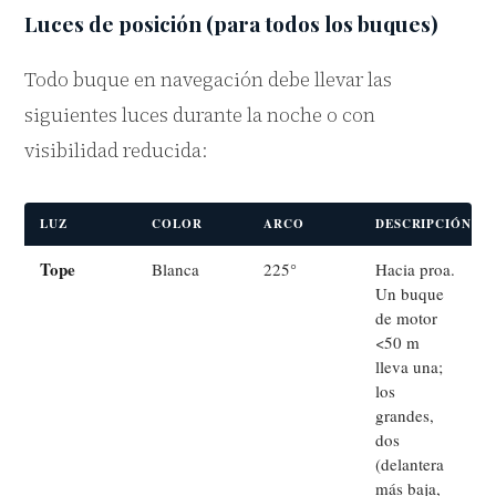
Luces de posición (para todos los buques)
Todo buque en navegación debe llevar las
siguientes luces durante la noche o con
visibilidad reducida:
LUZ
COLOR
ARCO
DESCRIPCIÓN
Tope
Blanca
225°
Hacia proa.
Un buque
de motor
<50 m
lleva una;
los
grandes,
dos
(delantera
más baja,