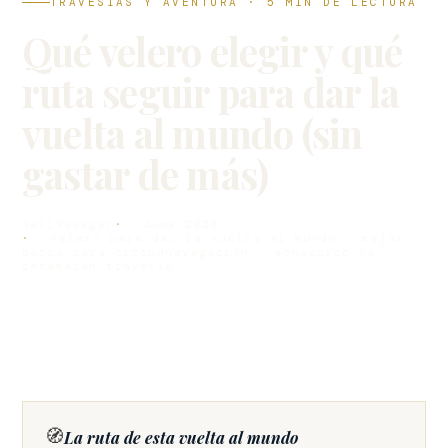
TRAVESÍAS Y AVENTURA · 5 MIN DE LECTURA
Qué velero elegir y qué
ruta seguir para dar la
vuelta al mundo (sin
gastar de más)
SailVoyager
June 2026
velero para dar la vuelta al mundo · mejor
barco para circunnavegación · monocasco vs
catamarán travesía
🧭
La ruta de esta vuelta al mundo