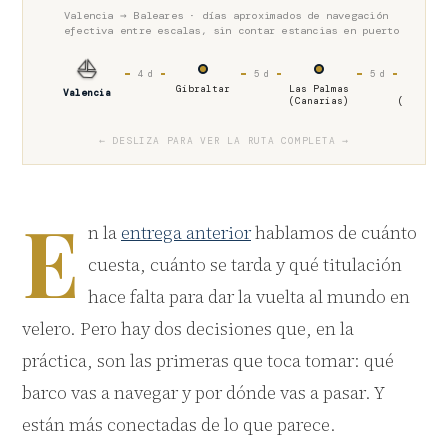
Valencia → Baleares · días aproximados de navegación
efectiva entre escalas, sin contar estancias en puerto
⛵
4 d
5 d
5 d
Gibraltar
Las Palmas
Minde
Valencia
(Canarias)
(Cabo Ve
← DESLIZA PARA VER LA RUTA COMPLETA →
E
n la
entrega anterior
hablamos de cuánto
cuesta, cuánto se tarda y qué titulación
hace falta para dar la vuelta al mundo en
velero. Pero hay dos decisiones que, en la
práctica, son las primeras que toca tomar: qué
barco vas a navegar y por dónde vas a pasar. Y
están más conectadas de lo que parece.