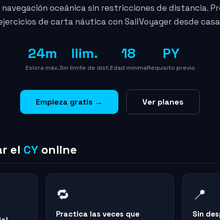
 navegación oceánica sin restricciones de distancia. Pr
ejercicios de carta náutica con SailVoyager desde casa
24m
Ilim.
18
PY
Eslora máx.
Sin límite de dist.
Edad mínima
Requisito previo
Empieza gratis →
Ver planes
r el
CY
online
🔁
📍
Practica las veces que
Sin des
ial