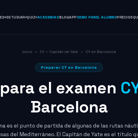
NES
ESTUDIAR
QUIZ
ACADEMIAS
BLOG
APP
DEMO PANEL ALUMNO
PRECIOS
QU
Inicio
›
CY — Capitán de Yate
›
CY en Barcelona
Preparar CY en Barcelona
epara el examen
C
Barcelona
na es el punto de partida de algunas de las rutas náut
sas del Mediterráneo. El Capitán de Yate es el título q