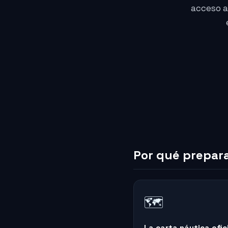
acceso a
Por qué prepara
🗺️
La carta náutica ofic