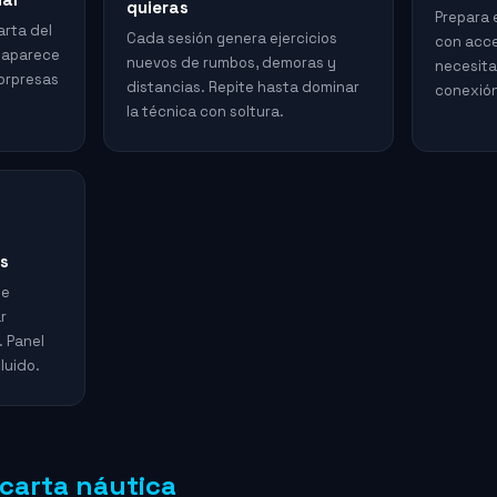
quieras
Prepara 
arta del
Cada sesión genera ejercicios
con acce
e aparece
nuevos de rumbos, demoras y
necesita
sorpresas
distancias. Repite hasta dominar
conexión
la técnica con soltura.
s
de
r
. Panel
luido.
carta náutica