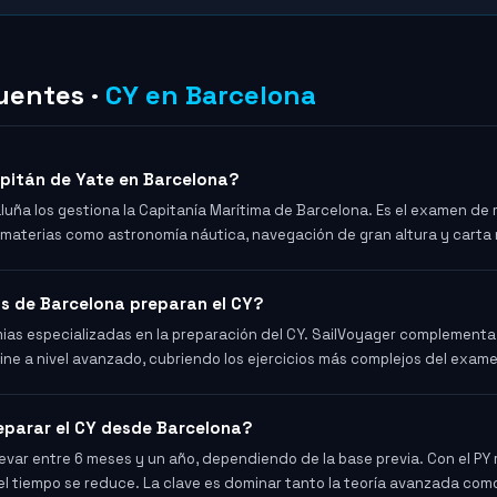
uentes ·
CY en Barcelona
pitán de Yate en Barcelona?
uña los gestiona la Capitanía Marítima de Barcelona. Es el examen de m
 materias como astronomía náutica, navegación de gran altura y carta 
s de Barcelona preparan el CY?
as especializadas en la preparación del CY. SailVoyager complementa 
ine a nivel avanzado, cubriendo los ejercicios más complejos del examen
eparar el CY desde Barcelona?
levar entre 6 meses y un año, dependiendo de la base previa. Con el PY 
l tiempo se reduce. La clave es dominar tanto la teoría avanzada como 