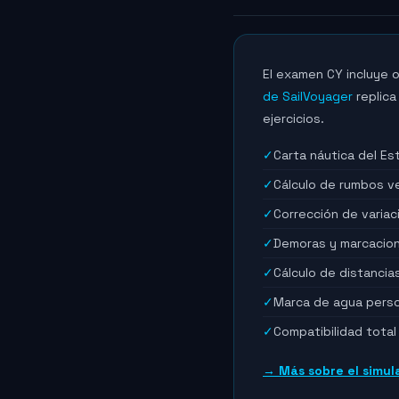
El examen CY incluye o
de SailVoyager
replica
ejercicios.
✓
Carta náutica del Es
✓
Cálculo de rumbos v
✓
Corrección de varia
✓
Demoras y marcacion
✓
Cálculo de distancia
✓
Marca de agua person
✓
Compatibilidad tota
→ Más sobre el simul