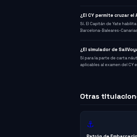
¿El CY permite cruzar el
Sí. El Capitán de Yate habili
Barcelona-Baleares-Canarias-
¿El simulador de SailVoy
Sí para la parte de carta náut
aplicables al examen del CY 
Otras titulacio
⚓
Patrón de Embarcacio