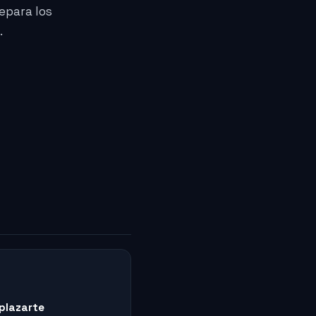
epara los
.
plazarte