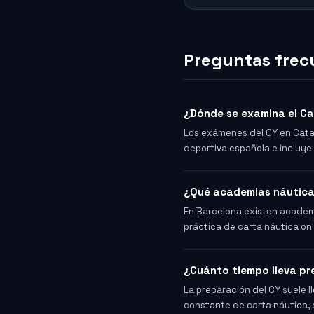
Preguntas frec
¿Dónde se examina el Ca
Los exámenes del CY en Catal
deportiva española e incluye
¿Qué academias náutica
En Barcelona existen academi
práctica de carta náutica onl
¿Cuánto tiempo lleva pr
La preparación del CY suele l
constante de carta náutica, e