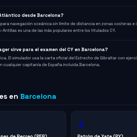
 Atlántico desde Barcelona?
ta para navegación oceánica sin límite de distancia en zonas costeras e 
Antillas es una de las más populares entre los titulados CY.
ager sirve para el examen del CY en Barcelona?
ica. El simulador usa la carta oficial del Estrecho de Gibraltar con ejerc
en cualquier capitanía de España incluida Barcelona.
nes en
Barcelona
⚓
nes de Recreo (PER)
Patrón de Yate (PY)