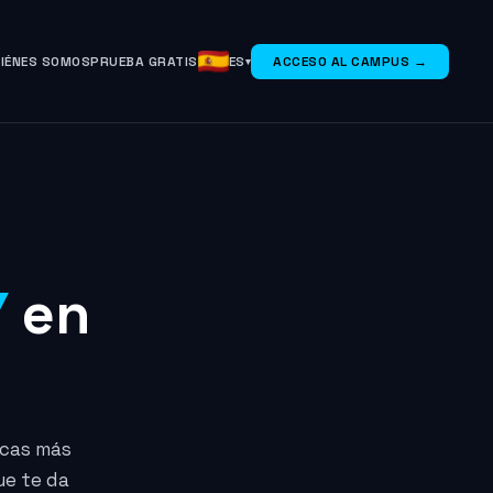
IÉNES SOMOS
PRUEBA GRATIS
ES
ACCESO AL CAMPUS →
Y
en
icas más
ue te da