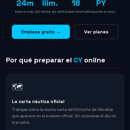
24m
Ilim.
18
PY
Eslora máx.
Sin límite de dist.
Edad mínima
Requisito previo
Empieza gratis →
Ver planes
Por qué preparar el
CY
online
🗺️
La carta náutica oficial
Trabajas sobre la misma carta del Estrecho de Gibraltar
que aparece en el examen oficial. Sin sorpresas el día de
la prueba.