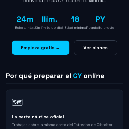
convocatorias CY reales de Murcia.
24m
Ilim.
18
PY
Eslora máx.
Sin límite de dist.
Edad mínima
Requisito previo
Empieza gratis →
Ver planes
Por qué preparar el
CY
online
🗺️
La carta náutica oficial
Trabajas sobre la misma carta del Estrecho de Gibraltar