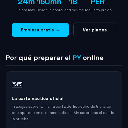
24m
150mn
18
PER
Eslora máx.
Desde la costa
Edad mínima
Requisito previo
Empieza gratis →
Ver planes
Por qué preparar el
PY
online
🗺️
La carta náutica oficial
Trabajas sobre la misma carta del Estrecho de Gibraltar
que aparece en el examen oficial. Sin sorpresas el día de
la prueba.